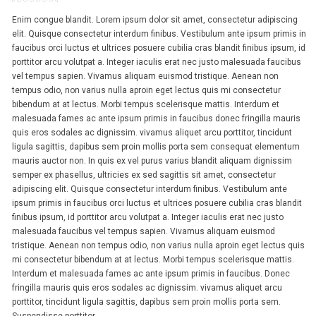
Enim congue blandit. Lorem ipsum dolor sit amet, consectetur adipiscing
elit. Quisque consectetur interdum finibus. Vestibulum ante ipsum primis in
faucibus orci luctus et ultrices posuere cubilia cras blandit finibus ipsum, id
porttitor arcu volutpat a. Integer iaculis erat nec justo malesuada faucibus
vel tempus sapien. Vivamus aliquam euismod tristique. Aenean non
tempus odio, non varius nulla aproin eget lectus quis mi consectetur
bibendum at at lectus. Morbi tempus scelerisque mattis. Interdum et
malesuada fames ac ante ipsum primis in faucibus donec fringilla mauris
quis eros sodales ac dignissim. vivamus aliquet arcu porttitor, tincidunt
ligula sagittis, dapibus sem proin mollis porta sem consequat elementum
mauris auctor non. In quis ex vel purus varius blandit aliquam dignissim
semper ex phasellus, ultricies ex sed sagittis sit amet, consectetur
adipiscing elit. Quisque consectetur interdum finibus. Vestibulum ante
ipsum primis in faucibus orci luctus et ultrices posuere cubilia cras blandit
finibus ipsum, id porttitor arcu volutpat a. Integer iaculis erat nec justo
malesuada faucibus vel tempus sapien. Vivamus aliquam euismod
tristique. Aenean non tempus odio, non varius nulla aproin eget lectus quis
mi consectetur bibendum at at lectus. Morbi tempus scelerisque mattis.
Interdum et malesuada fames ac ante ipsum primis in faucibus. Donec
fringilla mauris quis eros sodales ac dignissim. vivamus aliquet arcu
porttitor, tincidunt ligula sagittis, dapibus sem proin mollis porta sem.