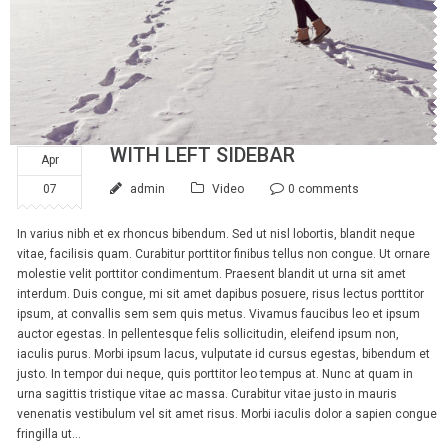
WITH LEFT SIDEBAR
Apr
07
admin
Video
0 comments
In varius nibh et ex rhoncus bibendum. Sed ut nisl lobortis, blandit neque
vitae, facilisis quam. Curabitur porttitor finibus tellus non congue. Ut ornare
molestie velit porttitor condimentum. Praesent blandit ut urna sit amet
interdum. Duis congue, mi sit amet dapibus posuere, risus lectus porttitor
ipsum, at convallis sem sem quis metus. Vivamus faucibus leo et ipsum
auctor egestas. In pellentesque felis sollicitudin, eleifend ipsum non,
iaculis purus. Morbi ipsum lacus, vulputate id cursus egestas, bibendum et
justo. In tempor dui neque, quis porttitor leo tempus at. Nunc at quam in
urna sagittis tristique vitae ac massa. Curabitur vitae justo in mauris
venenatis vestibulum vel sit amet risus. Morbi iaculis dolor a sapien congue
fringilla ut...