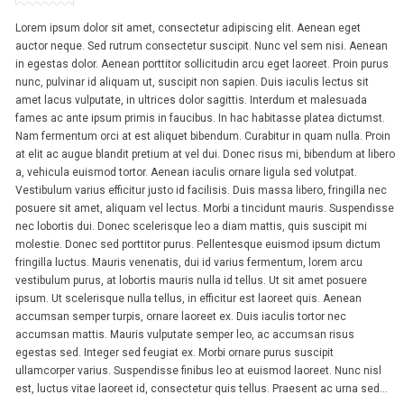
Lorem ipsum dolor sit amet, consectetur adipiscing elit. Aenean eget
auctor neque. Sed rutrum consectetur suscipit. Nunc vel sem nisi. Aenean
in egestas dolor. Aenean porttitor sollicitudin arcu eget laoreet. Proin purus
nunc, pulvinar id aliquam ut, suscipit non sapien. Duis iaculis lectus sit
amet lacus vulputate, in ultrices dolor sagittis. Interdum et malesuada
fames ac ante ipsum primis in faucibus. In hac habitasse platea dictumst.
Nam fermentum orci at est aliquet bibendum. Curabitur in quam nulla. Proin
at elit ac augue blandit pretium at vel dui. Donec risus mi, bibendum at libero
a, vehicula euismod tortor. Aenean iaculis ornare ligula sed volutpat.
Vestibulum varius efficitur justo id facilisis. Duis massa libero, fringilla nec
posuere sit amet, aliquam vel lectus. Morbi a tincidunt mauris. Suspendisse
nec lobortis dui. Donec scelerisque leo a diam mattis, quis suscipit mi
molestie. Donec sed porttitor purus. Pellentesque euismod ipsum dictum
fringilla luctus. Mauris venenatis, dui id varius fermentum, lorem arcu
vestibulum purus, at lobortis mauris nulla id tellus. Ut sit amet posuere
ipsum. Ut scelerisque nulla tellus, in efficitur est laoreet quis. Aenean
accumsan semper turpis, ornare laoreet ex. Duis iaculis tortor nec
accumsan mattis. Mauris vulputate semper leo, ac accumsan risus
egestas sed. Integer sed feugiat ex. Morbi ornare purus suscipit
ullamcorper varius. Suspendisse finibus leo at euismod laoreet. Nunc nisl
est, luctus vitae laoreet id, consectetur quis tellus. Praesent ac urna sed...