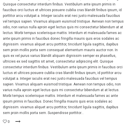
Quisque consectetur interdum finibus. Vestibulum ante ipsum primis in
faucibus orci luctus et ultrices posuere cubilia cras blandit finibus ipsum, id
porttitor arcu volutpat a. Integer iaculis erat nec justo malesuada faucibus
vel tempus sapien. Vivamus aliquam euismod tristique. Aenean non tempus
odio, non varius nulla aproin eget lectus quis mi consectetur bibendum at at
lectus. Morbi tempus scelerisque mattis. Interdum et malesuada fames ac
ante ipsum primis in faucibus donec fringilla mauris quis eros sodales ac
dignissim. vivamus aliquet arcu porttitor, tincidunt ligula sagittis, dapibus
sem proin mollis porta sem consequat elementum mauris auctor non. In
quis ex vel purus varius blandit aliquam dignissim semper ex phasellus,
ultricies ex sed sagittis sit amet, consectetur adipiscing elit. Quisque
consectetur interdum finibus. Vestibulum ante ipsum primis in faucibus orci
luctus et ultrices posuere cubilia cras blandit finibus ipsum, id porttitor arcu
volutpat a. Integer iaculis erat nec justo malesuada faucibus vel tempus
sapien. Vivamus aliquam euismod tristique. Aenean non tempus odio, non
varius nulla aproin eget lectus quis mi consectetur bibendum at at lectus.
Morbi tempus scelerisque mattis. Interdum et malesuada fames ac ante
ipsum primis in faucibus. Donec fringilla mauris quis eros sodales ac
dignissim. vivamus aliquet arcu porttitor, tincidunt ligula sagittis, dapibus
sem proin mollis porta sem. Suspendisse porttitor...
0