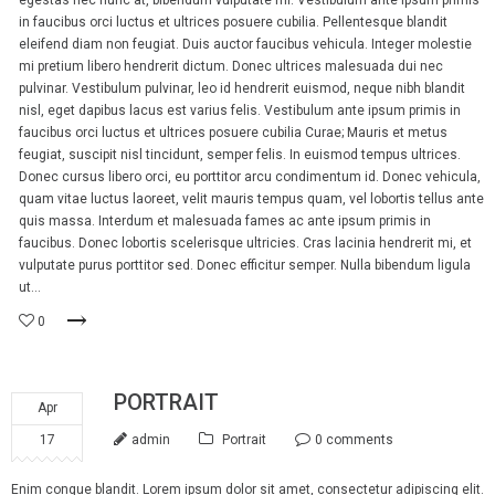
egestas nec nunc at, bibendum vulputate mi. Vestibulum ante ipsum primis
in faucibus orci luctus et ultrices posuere cubilia. Pellentesque blandit
eleifend diam non feugiat. Duis auctor faucibus vehicula. Integer molestie
mi pretium libero hendrerit dictum. Donec ultrices malesuada dui nec
pulvinar. Vestibulum pulvinar, leo id hendrerit euismod, neque nibh blandit
nisl, eget dapibus lacus est varius felis. Vestibulum ante ipsum primis in
faucibus orci luctus et ultrices posuere cubilia Curae; Mauris et metus
feugiat, suscipit nisl tincidunt, semper felis. In euismod tempus ultrices.
Donec cursus libero orci, eu porttitor arcu condimentum id. Donec vehicula,
quam vitae luctus laoreet, velit mauris tempus quam, vel lobortis tellus ante
quis massa. Interdum et malesuada fames ac ante ipsum primis in
faucibus. Donec lobortis scelerisque ultricies. Cras lacinia hendrerit mi, et
vulputate purus porttitor sed. Donec efficitur semper. Nulla bibendum ligula
ut...
0
PORTRAIT
Apr
17
admin
Portrait
0 comments
Enim congue blandit. Lorem ipsum dolor sit amet, consectetur adipiscing elit.